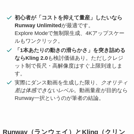
初心者が「コストを抑えて量産」したいなら
Runway Unlimited
が最適です。
Explore Modeで無制限生成、4Kアップスケー
ルもワンクリック。
「1本あたりの動きの滑らかさ」を突き詰める
ならKling 2.0
も検討価値あり。ただしクレジ
ット制で長尺・高解像度はすぐ上限到達しま
す。
実際にダンス動画を生成した限り、
クオリティ
差は体感できないレベル
。動画量産が目的なら
Runway一択というのが筆者の結論。
Runway（ランウェイ）とKling（クリン